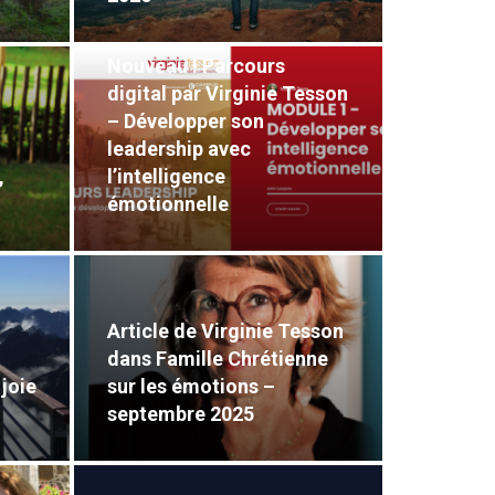
Nouveau ! Parcours
digital par Virginie Tesson
– Développer son
leadership avec
,
l’intelligence
émotionnelle
Article de Virginie Tesson
dans Famille Chrétienne
 joie
sur les émotions –
septembre 2025