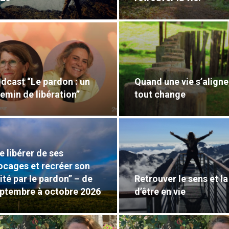
dcast “Le pardon : un
Quand une vie s’aligne
emin de libération”
tout change
e libérer de ses
ocages et recréer son
ité par le pardon” – de
Retrouver le sens et la
ptembre à octobre 2026
d’être en vie