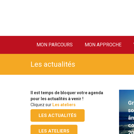
MON PARCOURS
MON APPROCHE
Les actualités
Il est temps de bloquer votre agenda
pour les actualités à venir !
Gr
Cliquez sur
Les ateliers
so
LES ACTUALITÉS
âm
co
LES ATELIERS
2