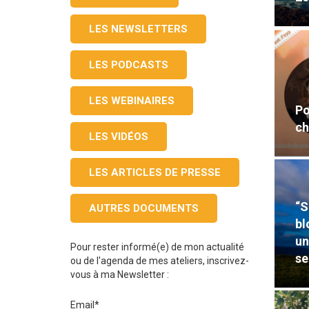
LES NEWSLETTERS
LES PODCASTS
LES WEBINAIRES
Po
ch
LES VIDÉOS
LES ARTICLES DE PRESSE
“S
AUTRES DOCUMENTS
bl
un
Pour rester informé(e) de mon actualité
se
ou de l'agenda de mes ateliers, inscrivez-
vous à ma Newsletter :
Email*