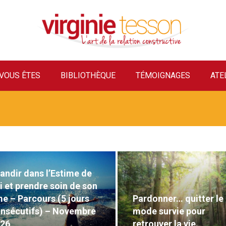
VOUS ÊTES
BIBLIOTHÈQUE
TÉMOIGNAGES
ATE
andir dans l’Estime de
i et prendre soin de son
e – Parcours (5 jours
Pardonner… quitter le
nsécutifs) – Novembre
mode survie pour
026
retrouver la vie.