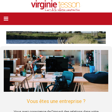
MON PARCOURS
MON APPROCHE
VOUS ÊTES
BIBLIOTHÈQUE
TÉMOIGNAGES
ATELIERS
PUBLICATIONS / MÉDIAS
Vous êtes une entreprise ?
CONTACT
Vous avez conscience de l’impact des relations dans votre