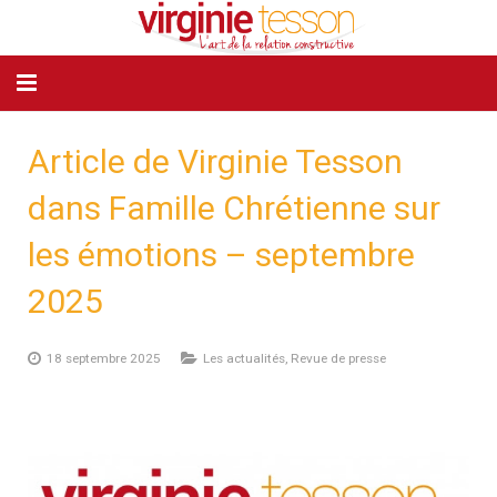
MON PARCOURS
Article de Virginie Tesson
MON APPROCHE
dans Famille Chrétienne sur
VOUS ÊTES
les émotions – septembre
BIBLIOTHÈQUE
2025
TÉMOIGNAGES
18 septembre 2025
Les actualités
,
Revue de presse
ATELIERS
PUBLICATIONS / MÉDIAS
CONTACT