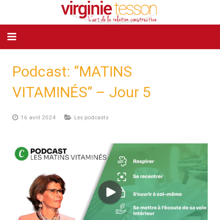
MON PARCOURS
Podcast: “MATINS
MON APPROCHE
VITAMINÉS” – Jour 5
VOUS ÊTES
16 avril 2024
Les podcasts
BIBLIOTHÈQUE
TÉMOIGNAGES
ATELIERS
PUBLICATIONS / MÉDIAS
CONTACT